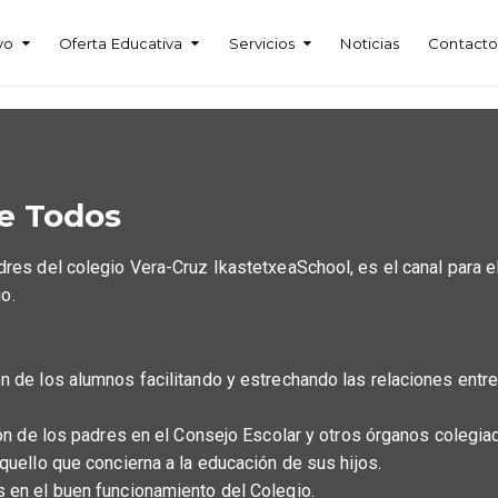
vo
Oferta Educativa
Servicios
Noticias
Contact
e Todos
s del colegio Vera-Cruz IkastetxeaSchool, es el canal para el 
o.
ón de los alumnos facilitando y estrechando las relaciones entr
ción de los padres en el Consejo Escolar y otros órganos colegia
aquello que concierna a la educación de sus hijos.
s en el buen funcionamiento del Colegio.