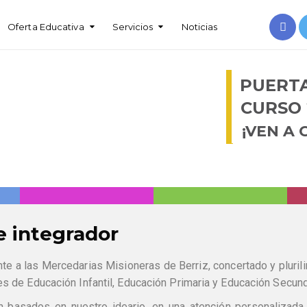
Oferta Educativa
Servicios
Noticias
PUERTA
CURSO 
¡VEN A
e integrador
nte a las Mercedarias Misioneras de Berriz, concertado y pluri
es de Educación Infantil, Educación Primaria y Educación Secund
 basados en nuestro ideario, en una atención personalizada