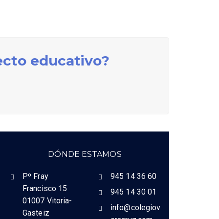
ecto educativo?
DÓNDE ESTAMOS
Pº Fray
945 14 36 60
Francisco 15
945 14 30 01
01007 Vitoria-
info@colegiov
Gasteiz