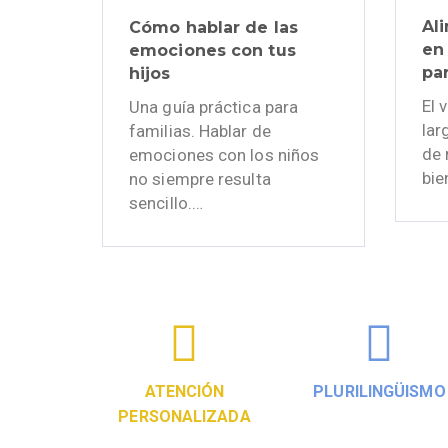
Al
Cómo hablar de las
en 
emociones con tus
par
hijos
El 
Una guía práctica para
lar
familias. Hablar de
de 
emociones con los niños
bie
no siempre resulta
sencillo.…
ATENCIÓN
PLURILINGÜISMO
PERSONALIZADA