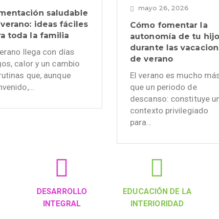
mayo 26, 2026
imentación saludable
verano: ideas fáciles
Cómo fomentar la
a toda la familia
autonomía de tu hij
durante las vacacio
verano llega con días
de verano
gos, calor y un cambio
rutinas que, aunque
El verano es mucho má
nvenido,…
que un periodo de
descanso: constituye u
contexto privilegiado
para…
DESARROLLO
EDUCACIÓN DE LA
INTEGRAL
INTERIORIDAD