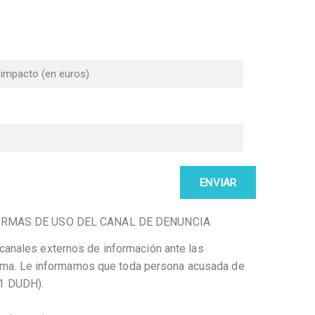
 NORMAS DE USO DEL CANAL DE DENUNCIA
s canales externos de información ante las
misma. Le informamos que toda persona acusada de
11 DUDH).