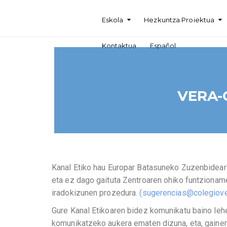
Eskola
Hezkuntza Proiektua
Kontaktua
Español
VERA-
Kanal Etiko hau Europar Batasuneko Zuzenbidear
eta ez dago gaituta Zentroaren ohiko funtziona
iradokizunen prozedura.
(sugerencias@colegiove
Gure Kanal Etikoaren bidez komunikatu baino leh
komunikatzeko aukera ematen dizuna, eta, gainera