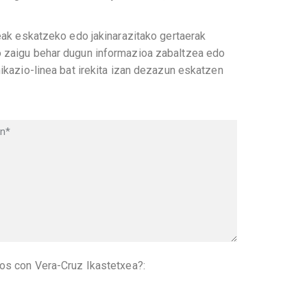
eak eskatzeko edo jakinarazitako gertaerak
o zaigu behar dugun informazioa zabaltzea edo
ikazio-linea bat irekita izan dezazun eskatzen
dos con Vera-Cruz Ikastetxea?: