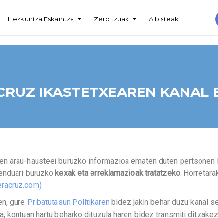
Hezkuntza Eskaintza
Zerbitzuak
Albisteak
CRUZ IKASTETXEAREN KANAL 
en arau-hausteei buruzko informazioa ematen duten pertsonen b
menduari buruzko
kexak eta erreklamazioak tratatzeko
. Horretara
racruz.com)
en, gure
Pribatutasun Politikaren
bidez jakin behar duzu kanal se
, kontuan hartu beharko dituzula haren bidez transmiti ditzakez