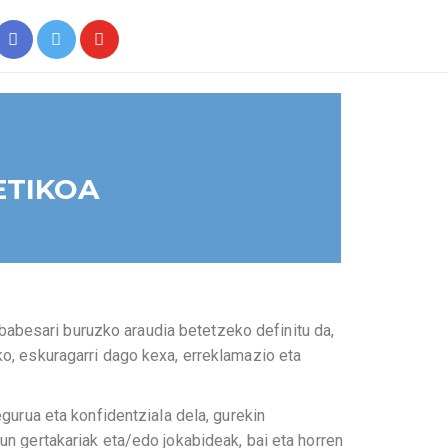
ETIKOA
abesari buruzko araudia betetzeko definitu da,
ko, eskuragarri dago kexa, erreklamazio eta
gurua eta konfidentziala dela, gurekin
un gertakariak eta/edo jokabideak, bai eta horren