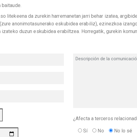
 baitaude.
o litekeena da zurekin harremanetan jarri behar izatea, argibid
 (zure anonimotasunerako eskubidea erabiliz), ezinezkoa izang
a izateko duzun eskubidea erabiltzea. Horregatik, gurekin komun
¿Afecta a terceros relaciona
Sí
No
No lo sé