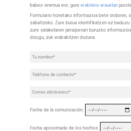
babes-eremua ere, gure
erabilera-arauetan
jasota
Formulario honetako informazioa bete ondoren, os
zabaltzeko. Zure burua identifikatzen ez baduzu
zure salaketaren jarraipenari buruzko informazio
dizugu, zuk erabakitzen duzuna.
Fecha de la comunicación:
Fecha aproximada de los hechos: