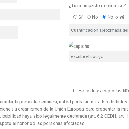
¿Tiene impacto económico?:
Sí
No
No lo sé
He leído y acepto las
formular la presente denuncia, usted podrá acudir a los distinto
tuciones u organismos de la Unión Europea, para presentar la 
lpabilidad haya sido legalmente declarada (art. 6.2 CEDH, art. 
speto al honor de las personas afectadas.