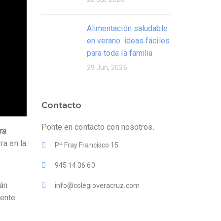
Alimentación saludable
en verano: ideas fáciles
para toda la familia
29 Jun, 2026
Contacto
Ponte en contacto con nosotros.
ra
ra en la
Pº Fray Francisco 15
945 14 36 60
rán
info@colegioveracruz.com
iente