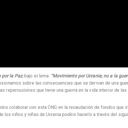
 por la Paz
, bajo el lema:
“Movimiento por Ucrania; no a la guer
flexionamos sobre las consecuencias que se derivan de una guer
las repercusiones que tiene una guerra en la vida interior de las
eéis colaborar con esta ONG en la recaudación de fondos que i
e los niños y niñas de Ucrania podéis hacerlo a través del sigu