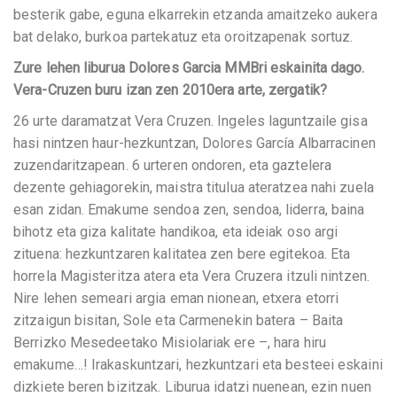
besterik gabe, eguna elkarrekin etzanda amaitzeko aukera
bat delako, burkoa partekatuz eta oroitzapenak sortuz.
Zure lehen liburua Dolores Garcia MMBri eskainita dago.
Vera-Cruzen buru izan zen 2010era arte, zergatik?
26 urte daramatzat Vera Cruzen. Ingeles laguntzaile gisa
hasi nintzen haur-hezkuntzan, Dolores García Albarracinen
zuzendaritzapean. 6 urteren ondoren, eta gaztelera
dezente gehiagorekin, maistra titulua ateratzea nahi zuela
esan zidan. Emakume sendoa zen, sendoa, liderra, baina
bihotz eta giza kalitate handikoa, eta ideiak oso argi
zituena: hezkuntzaren kalitatea zen bere egitekoa. Eta
horrela Magisteritza atera eta Vera Cruzera itzuli nintzen.
Nire lehen semeari argia eman nionean, etxera etorri
zitzaigun bisitan, Sole eta Carmenekin batera – Baita
Berrizko Mesedeetako Misiolariak ere –, hara hiru
emakume…! Irakaskuntzari, hezkuntzari eta besteei eskaini
dizkiete beren bizitzak. Liburua idatzi nuenean, ezin nuen