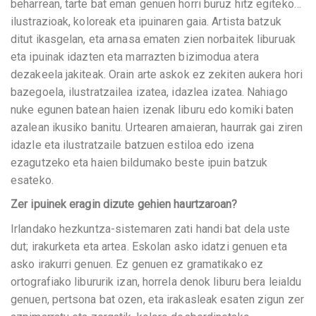
beharrean, tarte bat eman genuen horri buruz hitz egiteko…
ilustrazioak, koloreak eta ipuinaren gaia. Artista batzuk
ditut ikasgelan, eta arnasa ematen zien norbaitek liburuak
eta ipuinak idazten eta marrazten bizimodua atera
dezakeela jakiteak. Orain arte askok ez zekiten aukera hori
bazegoela, ilustratzailea izatea, idazlea izatea. Nahiago
nuke egunen batean haien izenak liburu edo komiki baten
azalean ikusiko banitu. Urtearen amaieran, haurrak gai ziren
idazle eta ilustratzaile batzuen estiloa edo izena
ezagutzeko eta haien bildumako beste ipuin batzuk
esateko.
Zer ipuinek eragin dizute gehien haurtzaroan?
Irlandako hezkuntza-sistemaren zati handi bat dela uste
dut; irakurketa eta artea. Eskolan asko idatzi genuen eta
asko irakurri genuen. Ez genuen ez gramatikako ez
ortografiako libururik izan, horrela denok liburu bera leialdu
genuen, pertsona bat ozen, eta irakasleak esaten zigun zer