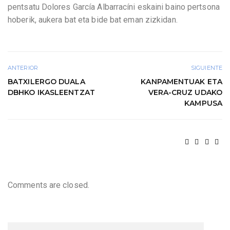
pentsatu Dolores García Albarracíni eskaini baino pertsona
hoberik, aukera bat eta bide bat eman zizkidan.
ANTERIOR
SIGUIENTE
BATXILERGO DUALA
KANPAMENTUAK ETA
DBHKO IKASLEENTZAT
VERA-CRUZ UDAKO
KAMPUSA
Comments are closed.