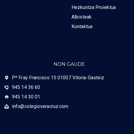
Hezkuntza Proiektua
Albisteak
Kontaktua
NON GAUDE
Pº Fray Francisco 15 01007 Vitoria-Gasteiz
945 14 36 60
945 14 30 01
info@colegioveracruz.com