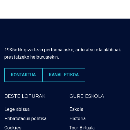
1935etik gizartean pertsona aske, arduratsu eta aktiboak
prestatzeko helburuarekin.
KONTAKTUA
KANAL ETIKOA
BESTE LOTURAK
GURE ESKOLA
Lege abisua
Eskola
Pribatutasun politika
Historia
Cookies
Tour Birtuala