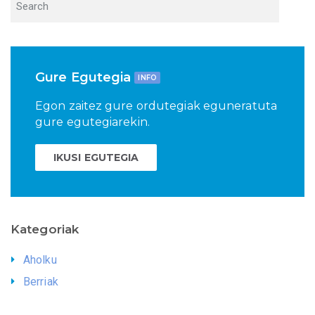
Gure Egutegia
INFO
Egon zaitez gure ordutegiak eguneratuta
gure egutegiarekin.
IKUSI EGUTEGIA
Kategoriak
Aholku
Berriak