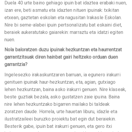
Duela 40 urte baino gehiago ipuin bat idaztea erabaki nuen,
izan ere, beti asmatu eta idazten nituen ipuinak: txikitan
etxean, gaztetan eskolan eta nagusitan Irakasle Eskolan.
Nire bi seme-alabei ipuin pertsonalizatu bat eskaini diet,
beraiek aukeratutako gaiarekin: marraztu eta idatzi egiten
nuen.
Nola baloratzen duzu ipuinak hezkuntzan eta haurrentzat
garrantzitsuak diren hainbat gairi heltzeko orduan duen
garrantzia?
Ingelesezko irakaskuntzaren barruan, ia egunero irakurri
genituen ipuinak haur-hezkuntzan, eta, agian, gutxiago
lehen hezkuntzan, baina asko irakurri genuen. Nire klaseak,
beste guztiak bezala, asko gustatzen zaie ipuina. Baina
nire lehen hezkuntzako bigarren mailako bi taldeak
zoratzen daude. Horrela, urte hauetan liburu, idazle eta
ilustratzaileei buruzko proiektu bat egin dut beraiekin.
Besterik gabe, ipuin bat irakurri genuen, eta gero itxi