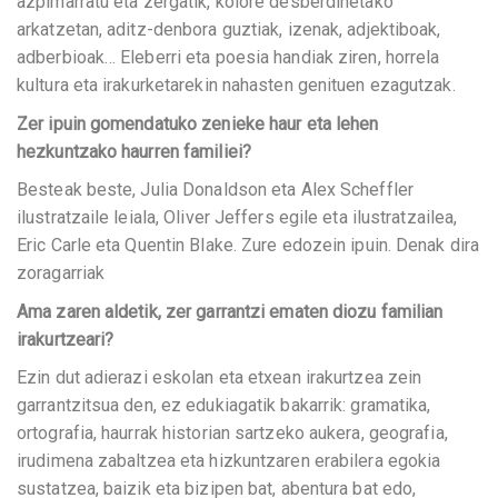
azpimarratu eta zergatik, kolore desberdinetako
arkatzetan, aditz-denbora guztiak, izenak, adjektiboak,
adberbioak… Eleberri eta poesia handiak ziren, horrela
kultura eta irakurketarekin nahasten genituen ezagutzak.
Zer ipuin gomendatuko zenieke haur eta lehen
hezkuntzako haurren familiei?
Besteak beste, Julia Donaldson eta Alex Scheffler
ilustratzaile leiala, Oliver Jeffers egile eta ilustratzailea,
Eric Carle eta Quentin Blake. Zure edozein ipuin. Denak dira
zoragarriak
Ama zaren aldetik, zer garrantzi ematen diozu familian
irakurtzeari?
Ezin dut adierazi eskolan eta etxean irakurtzea zein
garrantzitsua den, ez edukiagatik bakarrik: gramatika,
ortografia, haurrak historian sartzeko aukera, geografia,
irudimena zabaltzea eta hizkuntzaren erabilera egokia
sustatzea, baizik eta bizipen bat, abentura bat edo,