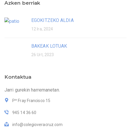
Azken berriak
EGOKITZEKO ALDIA
12 Ira, 2024
BAKEAK LOTUAK
26 Urt, 2023
Kontaktua
Jarri gurekin harremanetan.
Pº Fray Francisco 15
945 14 36 60
info@colegioveracruz.com