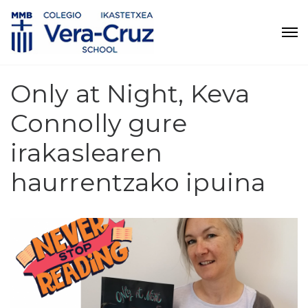
Only at Night, Keva
Connolly gure
irakaslearen
haurrentzako ipuina