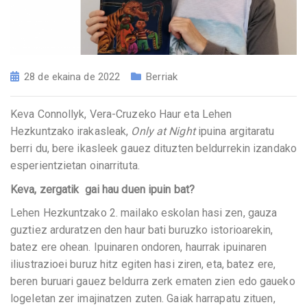
28 de ekaina de 2022
Berriak
Keva Connollyk, Vera-Cruzeko Haur eta Lehen
Hezkuntzako irakasleak,
Only at Night
ipuina argitaratu
berri du, bere ikasleek gauez dituzten beldurrekin izandako
esperientzietan oinarrituta.
Keva, zergatik gai hau duen ipuin bat?
Lehen Hezkuntzako 2. mailako eskolan hasi zen, gauza
guztiez arduratzen den haur bati buruzko istorioarekin,
batez ere ohean. Ipuinaren ondoren, haurrak ipuinaren
iliustrazioei buruz hitz egiten hasi ziren, eta, batez ere,
beren buruari gauez beldurra zerk ematen zien edo gaueko
logeletan zer imajinatzen zuten. Gaiak harrapatu zituen,