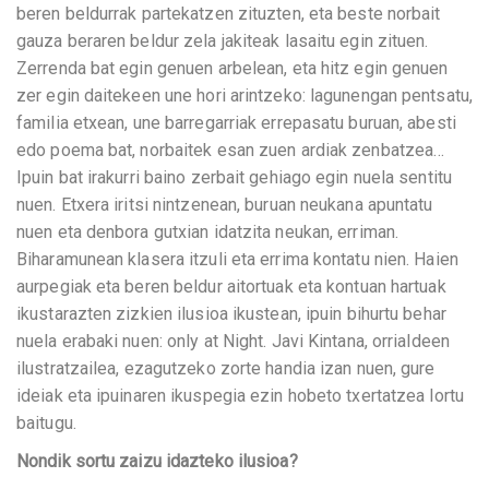
beren beldurrak partekatzen zituzten, eta beste norbait
gauza beraren beldur zela jakiteak lasaitu egin zituen.
Zerrenda bat egin genuen arbelean, eta hitz egin genuen
zer egin daitekeen une hori arintzeko: lagunengan pentsatu,
familia etxean, une barregarriak errepasatu buruan, abesti
edo poema bat, norbaitek esan zuen ardiak zenbatzea…
Ipuin bat irakurri baino zerbait gehiago egin nuela sentitu
nuen. Etxera iritsi nintzenean, buruan neukana apuntatu
nuen eta denbora gutxian idatzita neukan, erriman.
Biharamunean klasera itzuli eta errima kontatu nien. Haien
aurpegiak eta beren beldur aitortuak eta kontuan hartuak
ikustarazten zizkien ilusioa ikustean, ipuin bihurtu behar
nuela erabaki nuen: only at Night. Javi Kintana, orrialdeen
ilustratzailea, ezagutzeko zorte handia izan nuen, gure
ideiak eta ipuinaren ikuspegia ezin hobeto txertatzea lortu
baitugu.
Nondik sortu zaizu idazteko ilusioa?