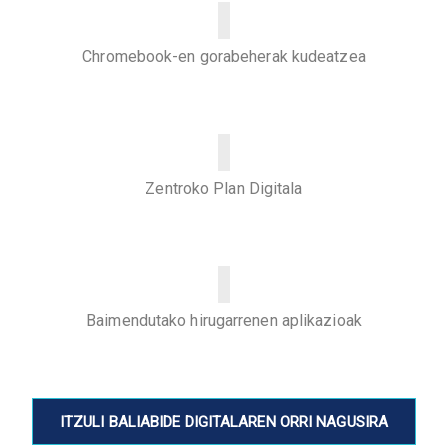
Chromebook-en gorabeherak kudeatzea
Zentroko Plan Digitala
Baimendutako hirugarrenen aplikazioak
ITZULI BALIABIDE DIGITALAREN ORRI NAGUSIRA