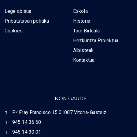
Lege abisua
Eskola
Pribatutasun politika
Historia
Cookies
Tour Birtuala
Hezkuntza Proiektua
Albisteak
Kontaktua
NON GAUDE
Pº Fray Francisco 15 01007 Vitoria-Gasteiz
945 14 36 60
945 14 30 01