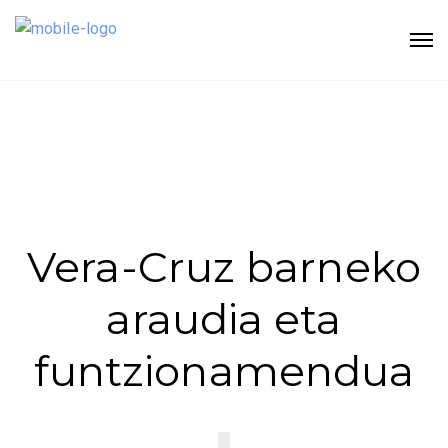
Vera-Cruz barneko
araudia eta
funtzionamendua