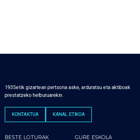
1935etik gizartean pertsona aske, arduratsu eta aktiboak
prestatzeko helburuarekin.
KONTAKTUA
KANAL ETIKOA
BESTE LOTURAK
GURE ESKOLA