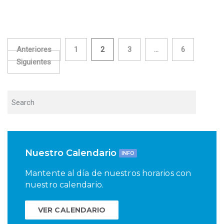
Paginación
Anteriores
1
2
3
…
6
Siguientes
de
entradas
Nuestro Calendario
INFO
Mantente al día de nuestros horarios con
nuestro calendario.
VER CALENDARIO