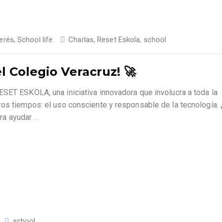
erés
,
School life
Charlas
,
Reset Eskola
,
school
 Colegio Veracruz! 🚀
SET ESKOLA, una iniciativa innovadora que involucra a toda la
ros tiempos: el uso consciente y responsable de la tecnología.
ra ayudar
…
school