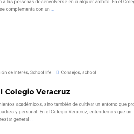
 a las personas desenvolverse en cualquier ámbito. En el Cole
s se complementa con un
…
ión de Interés
,
School life
Consejos
,
school
l Colegio Veracruz
imientos académicos, sino también de cultivar un entorno que p
 padres y personal. En el Colegio Veracruz, entendemos que un
enestar general
…