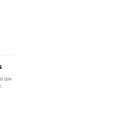
s
al que
z,