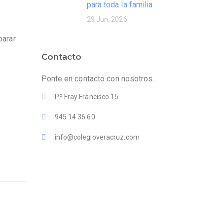
para toda la familia
29 Jun, 2026
parar
Contacto
Ponte en contacto con nosotros.
Pº Fray Francisco 15
945 14 36 60
info@colegioveracruz.com