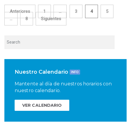
Paginación
Anteriores
1
…
3
4
5
…
8
Siguientes
de
entradas
Nuestro Calendario
INFO
Mantente al día de nuestros horarios con
nuestro calendario.
VER CALENDARIO